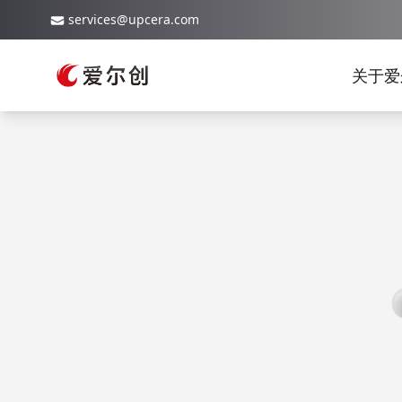
services@upcera.com
关于爱