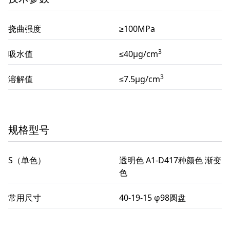
挠曲强度
≥100MPa
3
吸水值
≤40μg/cm
3
溶解值
≤7.5μg/cm
规格型号
S（单色）
透明色 A1-D417种颜色 渐变
色
常用尺寸
40-19-15 φ98圆盘